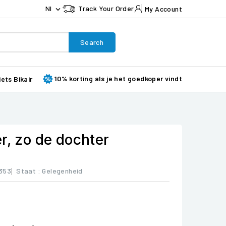
Nl
Track Your Order
My Account

Search
10% korting als je het goedkoper vindt
iets Bikair
r, zo de dochter
353
Staat :
Gelegenheid