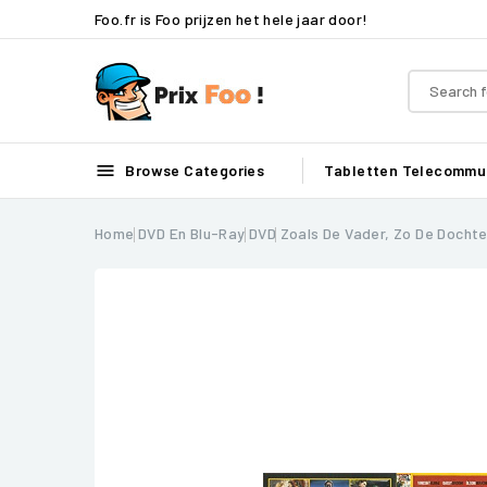
Foo.fr is Foo prijzen het hele jaar door!

Browse Categories
Tabletten
Telecommun
Home
DVD En Blu-Ray
DVD
Zoals De Vader, Zo De Dochte