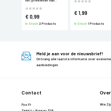
het privéleven van...
€ 1,99
€ 0,99
In Stock
2 Products
In Stock
1 Products
Meld je aan voor de nieuwsbrief!
Ontvang alle laatste informatie over evenem
aanbiedingen.
Contact
Over
Wie Zij
Foo.fr
Tek4U - Bureau 326