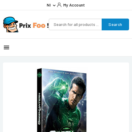
Nl
My Account

Search
