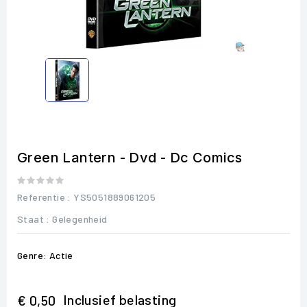
Green Lantern - Dvd - Dc Comics
Referentie
: YS5051889061205
Staat :
Gelegenheid
Genre: Actie
Inclusief belasting
€ 0,50