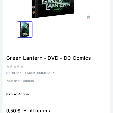
Green Lantern - DVD - DC Comics
Referenz
: YS5051889061205
Zustand :
Anlass
Genre: Action
Bruttopreis
0,50 €