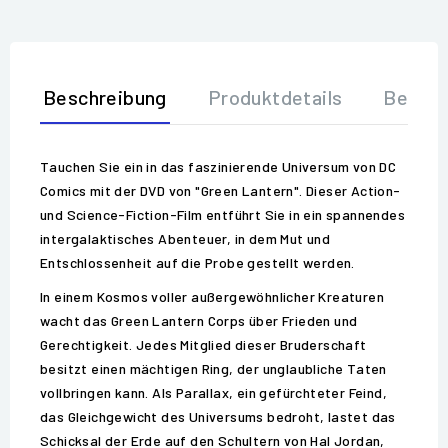
Beschreibung
Produktdetails
Bewer
Tauchen Sie ein in das faszinierende Universum von DC
Comics mit der DVD von "Green Lantern". Dieser Action-
und Science-Fiction-Film entführt Sie in ein spannendes
intergalaktisches Abenteuer, in dem Mut und
Entschlossenheit auf die Probe gestellt werden.
In einem Kosmos voller außergewöhnlicher Kreaturen
wacht das Green Lantern Corps über Frieden und
Gerechtigkeit. Jedes Mitglied dieser Bruderschaft
besitzt einen mächtigen Ring, der unglaubliche Taten
vollbringen kann. Als Parallax, ein gefürchteter Feind,
das Gleichgewicht des Universums bedroht, lastet das
Schicksal der Erde auf den Schultern von Hal Jordan,