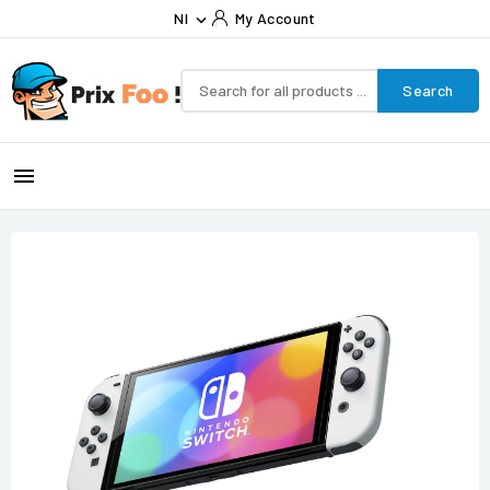
Nl
My Account

Search
