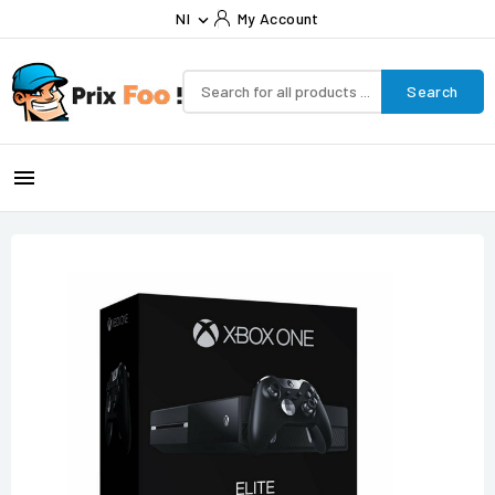
Nl
My Account

Search
