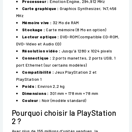
Processeur :
Emotion Engine, 294,912 MHz
Carte graphique :
Graphics Synthesizer, 147,456
MHz
Mémoire vive :
32 Mo de RAM
Stockage :
Carte mémoire (8 Mo en option)
Lecteur optique :
DVD-ROM (compatible CD-ROM,
DVD-Video et Audio CD)
Résolution vidéo :
Jusqu'à 1280 x 1024 pixels
Connectique :
2 ports manettes, 2 ports USB, 1
port Ethernet (sur certains modèles)
Compatibilité :
Jeux PlayStation 2 et
PlayStation 1
Poids :
Environ 2,2 kg
Dimensions :
301 mm × 178 mm × 78 mm
Couleur :
Noir (modèle standard)
Pourquoi choisir la PlayStation
2 ?
Avec plus de 155 millions d'unités vendues, la