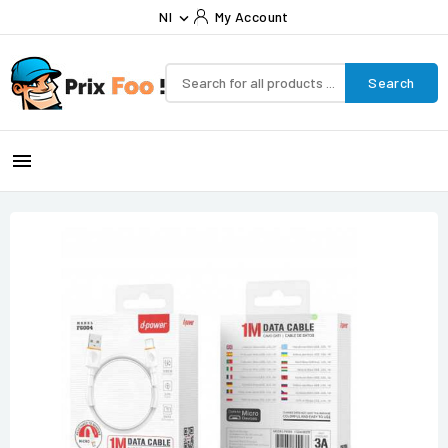
Nl
My Account

Search
