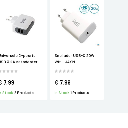
Universele 2-poorts
Snellader USB-C 20W
USB 3.4A netadapter
Wit - JAYM
€ 7,99
€ 7,99
In Stock
2 Products
In Stock
1 Products