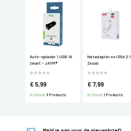
Auto-oplader 1 USB 1A
Netadapter xo l35d 2.
zwart - JAYM®
2xusb
€ 5,99
€ 7,99
In Stock
3 Products
In Stock
1 Products
Meld je aan voor de nieuwsbrief!