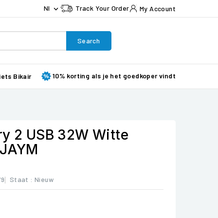
Nl
Track Your Order
My Account

Search
10% korting als je het goedkoper vindt
iets Bikair
ry 2 USB 32W Witte
- JAYM
79
Staat :
Nieuw