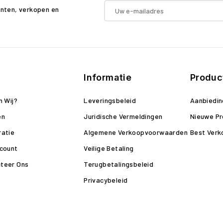
enten, verkopen en
Informatie
Produc
n Wij?
Leveringsbeleid
Aanbiedi
en
Juridische Vermeldingen
Nieuwe P
ratie
Algemene Verkoopvoorwaarden
Best Verk
ccount
Veilige Betaling
teer Ons
Terugbetalingsbeleid
Privacybeleid