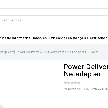
icatie
Informatica
Consoles & Videospellen
Manga's
Elektrische f
chtgevers
Power Delivery 2 USB 32W Witte Netadapter - JAYM
Power Delive
Netadapter 
Referentie
: Y37012635098