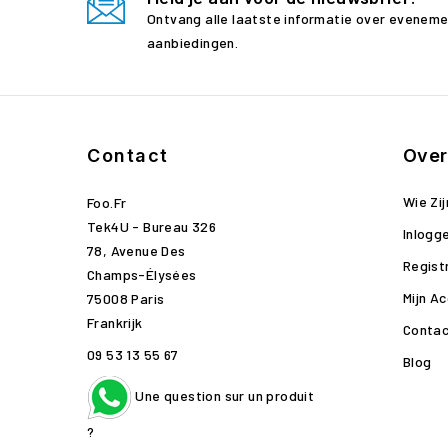
Ontvang alle laatste informatie over evenem
aanbiedingen.
Contact
Over
Wie Zij
Foo.fr
Tek4U - Bureau 326
Inlogg
78, Avenue Des
Regist
Champs-Élysées
Mijn A
75008 Paris
Frankrijk
Contac
09 53 13 55 67
Blog
Une question sur un produit
?