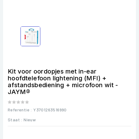
Kit voor oordopjes met in-ear
hoofdtelefoon lightening (MFI) +
afstandsbediening + microfoon wit -
JAYM®
Referentie
: Y3701263516990
Staat :
Nieuw