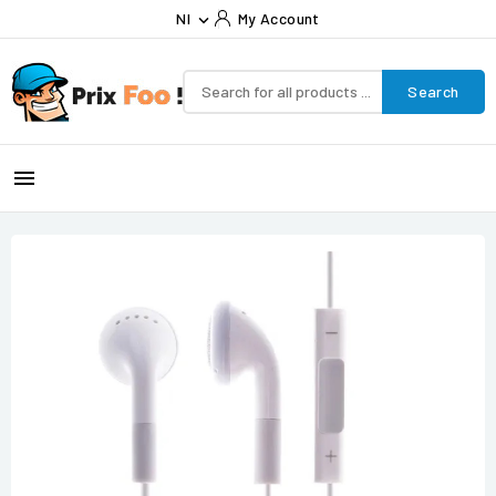
Nl
My Account

Search
