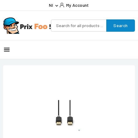
Nl
My Account

Search
