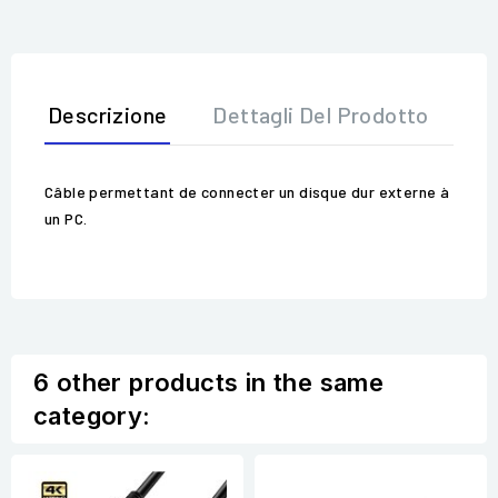
Descrizione
Dettagli Del Prodotto
Op
Câble permettant de connecter un disque dur externe à
un PC.
6 other products in the same
category: