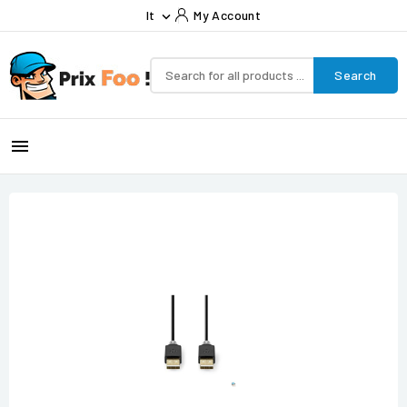
It
My Account

Search
