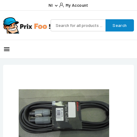
Nl
My Account

Search
