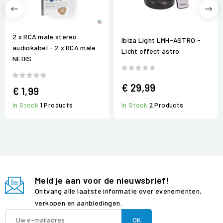
2 x RCA male stereo
Ibiza Light LMH-ASTRO -
audiokabel - 2 x RCA male
Licht effect astro
NEDIS
€ 29,99
€ 1,99
In Stock
2 Products
In Stock
1 Products
Meld je aan voor de nieuwsbrief!
Ontvang alle laatste informatie over evenementen,
verkopen en aanbiedingen.