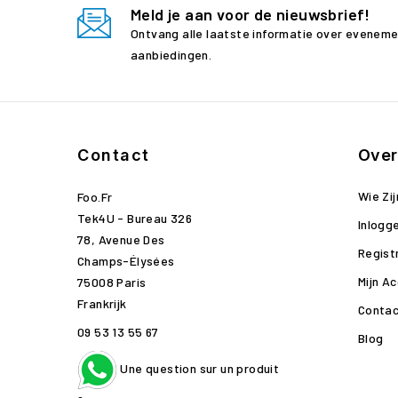
Meld je aan voor de nieuwsbrief!
Ontvang alle laatste informatie over evenem
aanbiedingen.
Contact
Over
Wie Zij
Foo.fr
Tek4U - Bureau 326
Inlogg
78, Avenue Des
Regist
Champs-Élysées
Mijn A
75008 Paris
Frankrijk
Contac
09 53 13 55 67
Blog
Une question sur un produit