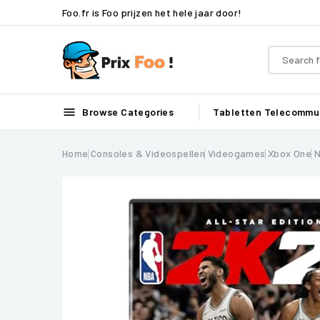
Foo.fr is Foo prijzen het hele jaar door!

Browse Categories
Tabletten
Telecommun
Home
Consoles & Videospellen
Videogames
Xbox One
N