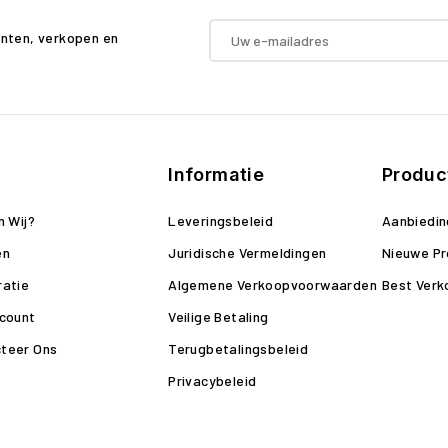
enten, verkopen en
Informatie
Produc
n Wij?
Leveringsbeleid
Aanbiedi
en
Juridische Vermeldingen
Nieuwe P
ratie
Algemene Verkoopvoorwaarden
Best Verk
ccount
Veilige Betaling
teer Ons
Terugbetalingsbeleid
Privacybeleid