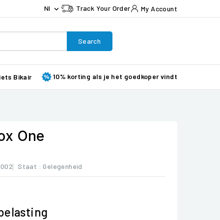
Nl
Track Your Order
My Account

Search
10% korting als je het goedkoper vindt
iets Bikair
ox One
8002
Staat :
Gelegenheid
 belasting