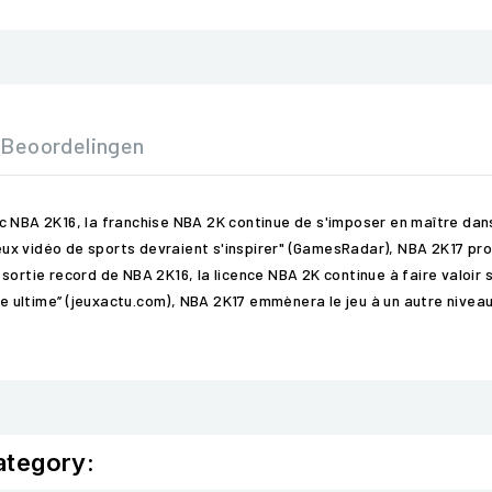
Beoordelingen
c NBA 2K16, la franchise NBA 2K continue de s'imposer en maître dans
 jeux vidéo de sports devraient s'inspirer" (GamesRadar), NBA 2K17 pr
la sortie record de NBA 2K16, la licence NBA 2K continue à faire valoir
e ultime’’ (jeuxactu.com), NBA 2K17 emmènera le jeu à un autre niveau 
ategory: