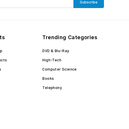
ts
Trending Categories
op
DVD & Blu-Ray
ucts
High-Tech
s
Computer Science
Books
Telephony