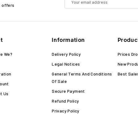
d offers
t
Information
Produc
re We?
Delivery Policy
Prices Dr
Legal Notices
New Prod
ration
General Terms And Conditions
Best Sale
Of Sale
ount
Secure Payment
t Us
Refund Policy
Privacy Policy