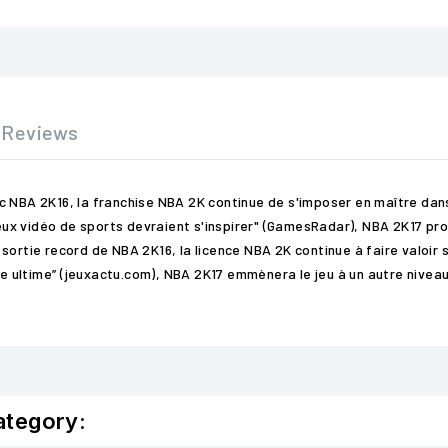
Reviews
c NBA 2K16, la franchise NBA 2K continue de s'imposer en maître dans
 jeux vidéo de sports devraient s'inspirer" (GamesRadar), NBA 2K17 pr
la sortie record de NBA 2K16, la licence NBA 2K continue à faire valoir
e ultime’’ (jeuxactu.com), NBA 2K17 emmènera le jeu à un autre niveau 
ategory: