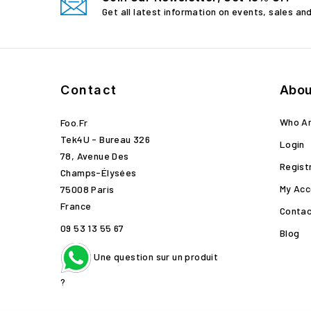
Get all latest information on events, sales an
Contact
Abou
Who A
Foo.fr
Tek4U - Bureau 326
Login
78, Avenue Des
Regist
Champs-Élysées
My Acc
75008 Paris
France
Contac
09 53 13 55 67
Blog
Une question sur un produit
?