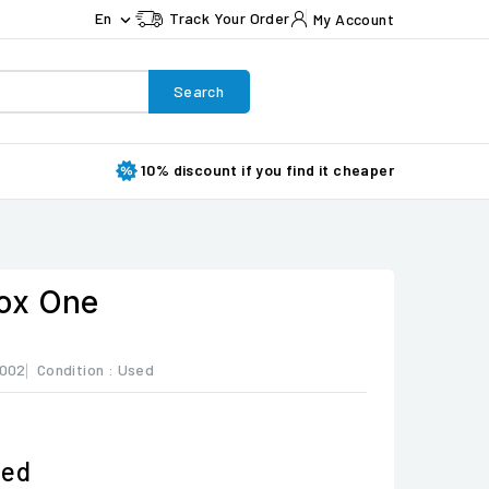
En
Track Your Order
My Account

Search
10% discount if you find it cheaper
ox One
002
Condition :
Used
ded