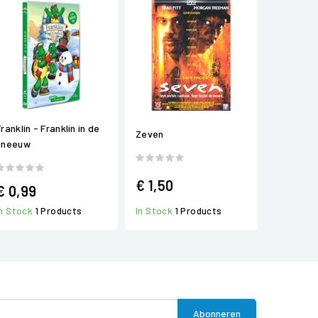
ranklin - Franklin in de
Zeven
sneeuw
€ 1,50
€ 0,99
In Stock
1 Products
In Stock
1 Products