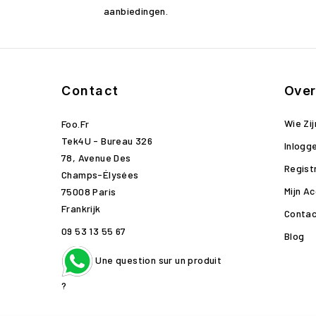
aanbiedingen.
Contact
Over
Wie Zij
Foo.fr
Tek4U - Bureau 326
Inlogg
78, Avenue Des
Regist
Champs-Élysées
Mijn A
75008 Paris
Frankrijk
Contac
09 53 13 55 67
Blog
Une question sur un produit
?