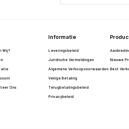
Informatie
Produc
n Wij?
Leveringsbeleid
Aanbiedi
en
Juridische Vermeldingen
Nieuwe P
ratie
Algemene Verkoopvoorwaarden
Best Verk
ccount
Veilige Betaling
teer Ons
Terugbetalingsbeleid
Privacybeleid