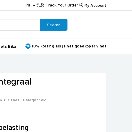
Nl
Track Your Order
My Account

Search
10% korting als je het goedkoper vindt
iets Bikair
ntegraal
940
Staat :
Gelegenheid
 belasting