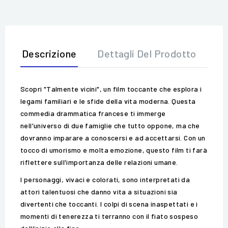
Descrizione
Dettagli Del Prodotto
Op
Scopri "Talmente vicini", un film toccante che esplora i
legami familiari e le sfide della vita moderna. Questa
commedia drammatica francese ti immerge
nell'universo di due famiglie che tutto oppone, ma che
dovranno imparare a conoscersi e ad accettarsi. Con un
tocco di umorismo e molta emozione, questo film ti farà
riflettere sull'importanza delle relazioni umane.
I personaggi, vivaci e colorati, sono interpretati da
attori talentuosi che danno vita a situazioni sia
divertenti che toccanti. I colpi di scena inaspettati e i
momenti di tenerezza ti terranno con il fiato sospeso