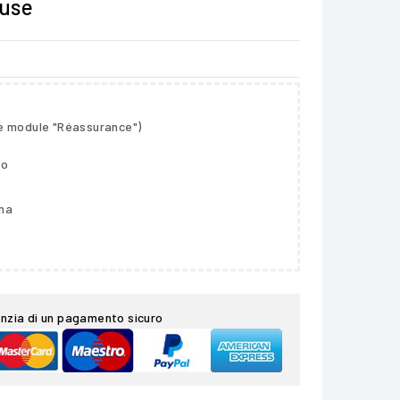
luse
le module "Réassurance")
so
gna
nzia di un pagamento sicuro