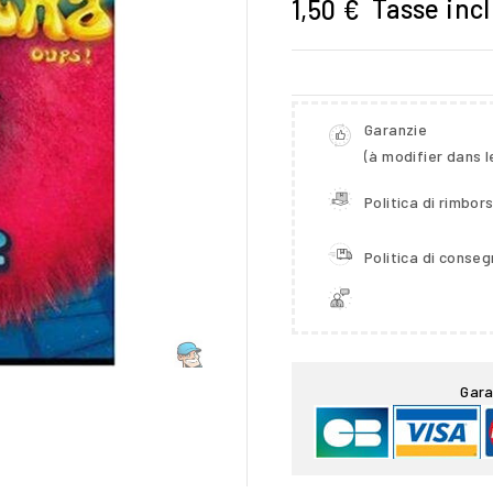
Tasse inc
1,50 €
Garanzie
(à modifier dans 
Politica di rimbor
Politica di conse

Gara