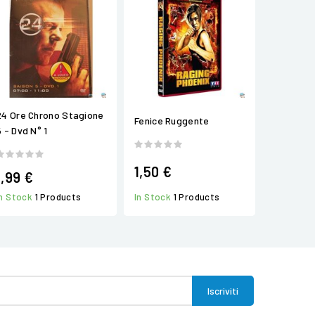
24 Ore Chrono Stagione
Fenice Ruggente
5 - Dvd N° 1
1,50 €
1,99 €
In Stock
1 Products
In Stock
1 Products