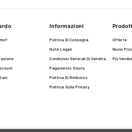
ardo
Informazioni
Prodott
amo?
Politica Di Consegna
Offerte
Note Legali
Nuovi Pro
razione
Condizioni Generali Di Vendita
Più Vendut
Account
Pagamento Sicuro
taci
Politica Di Rimborso
Politica Sulla Privacy