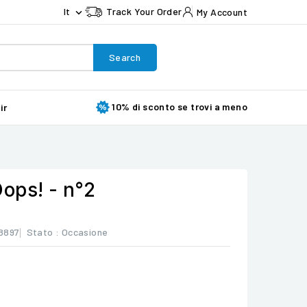
It
Track Your Order
My Account

Search
10% di sconto se trovi a meno
ir
ops! - n°2
8897
Stato :
Occasione