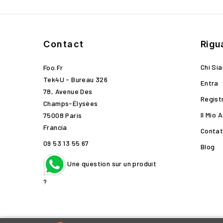
Contact
Rigu
Chi Si
Foo.fr
Tek4U - Bureau 326
Entra
78, Avenue Des
Regist
Champs-Élysées
Il Mio 
75008 Paris
Francia
Contat
09 53 13 55 67
Blog
Une question sur un produit
?