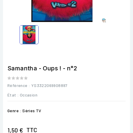
Samantha - Oups ! - n°2
Référence
: YS3322069908897
État :
Occasion
Genre : Séries TV
TTC
1,50 €