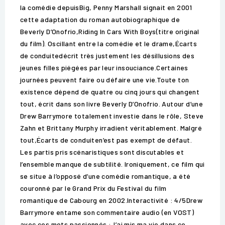
la comédie depuisBig, Penny Marshall signait en 2001
cette adaptation du roman autobiographique de
Beverly D’Onofrio,Riding In Cars With Boys(titre original
du film). Oscillant entre la comédie et le drame,Écarts
de conduitedécrit très justement les désillusions des
jeunes filles piégées par leur insouciance.Certaines
journées peuvent faire ou défaire une vie.Toute ton
existence dépend de quatre ou cinq jours qui changent
tout, écrit dans son livre Beverly D’Onofrio. Autour d’une
Drew Barrymore totalement investie dans le rôle, Steve
Zahn et Brittany Murphy irradient véritablement. Malgré
tout,Écarts de conduiten’est pas exempt de défaut.
Les partis pris scénaristiques sont discutables et
l’ensemble manque de subtilité. Ironiquement, ce film qui
se situe à l’opposé d’une comédie romantique, a été
couronné par le Grand Prix du Festival du film
romantique de Cabourg en 2002.Interactivité : 4/5Drew
Barrymore entame son commentaire audio (en VOST)
avec ces mots passionnés :J’ai mis ma vie dans ce