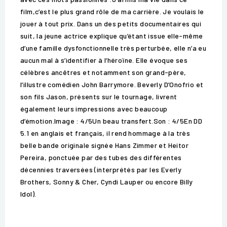
film,c’est le plus grand rôle de ma carrière. Je voulais le
jouer à tout prix. Dans un des petits documentaires qui
suit, la jeune actrice explique qu’étant issue elle-même
d’une famille dysfonctionnelle très perturbée, elle n’a eu
aucun mal à s’identifier à l’héroïne. Elle évoque ses
célèbres ancêtres et notamment son grand-père,
l’illustre comédien John Barrymore. Beverly D’Onofrio et
son fils Jason, présents sur le tournage, livrent
également leurs impressions avec beaucoup
d’émotion.Image : 4/5Un beau transfert.Son : 4/5En DD
5.1 en anglais et français, il rend hommage à la très
belle bande originale signée Hans Zimmer et Heitor
Pereira, ponctuée par des tubes des différentes
décennies traversées (interprétés par les Everly
Brothers, Sonny & Cher, Cyndi Lauper ou encore Billy
Idol).