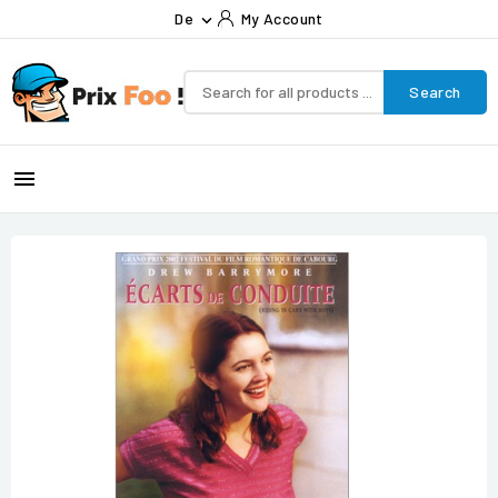
De
My Account

Search
