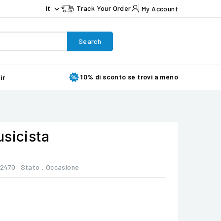
It
Track Your Order
My Account

Search
10% di sconto se trovi a meno
ir
usicista
2470
Stato :
Occasione