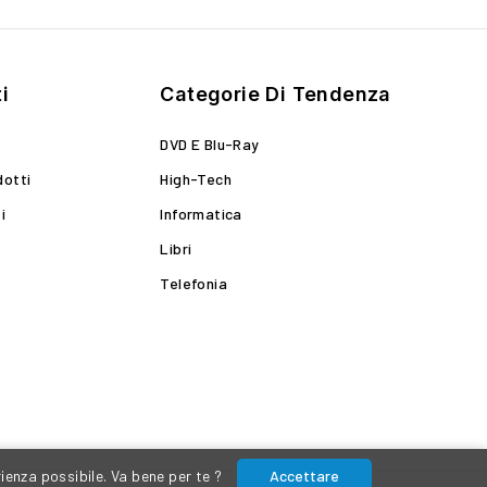
i
Categorie Di Tendenza
DVD E Blu-Ray
dotti
High-Tech
i
Informatica
Libri
Telefonia
rienza possibile. Va bene per te ?
Accettare