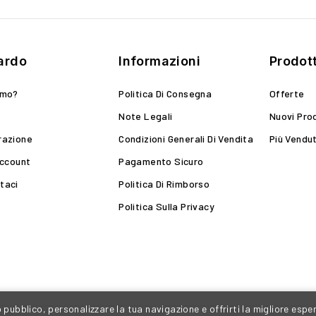
ardo
Informazioni
Prodott
amo?
Politica Di Consegna
Offerte
Note Legali
Nuovi Pro
razione
Condizioni Generali Di Vendita
Più Vendut
Account
Pagamento Sicuro
taci
Politica Di Rimborso
Politica Sulla Privacy
o pubblico, personalizzare la tua navigazione e offrirti la migliore espe