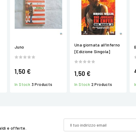
Una giornata all'inferno
Juno
B
[Edizione Singola]
1,50 €
1,50 €
In Stock
2 Products
In Stock
3 Products
aldi e offerte.