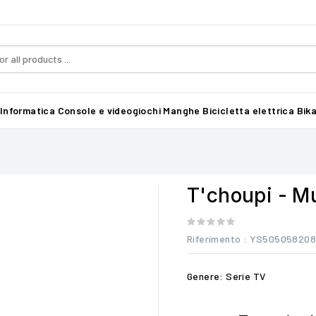
Informatica
Console e videogiochi
Manghe
Bicicletta elettrica Bika
T'choupi - M
Riferimento
: YS505058208
Genere: Serie TV