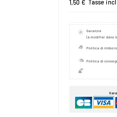
Tasse inc
1,50 €
Garanzie
(à modifier dans 
Politica di rimbor
Politica di conse

Gara