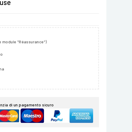
luse
le module "Réassurance")
so
gna
nzia di un pagamento sicuro