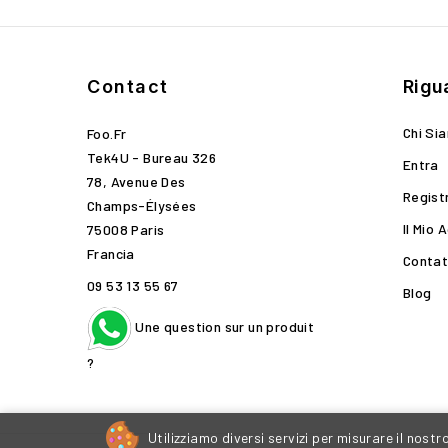
Contact
Rigu
Chi Si
Foo.fr
Tek4U - Bureau 326
Entra
78, Avenue Des
Regist
Champs-Élysées
Il Mio 
75008 Paris
Francia
Contat
09 53 13 55 67
Blog
Une question sur un produit
?
Utilizziamo diversi servizi per misurare il nostr