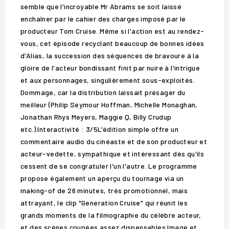
semble que l'incroyable Mr Abrams se soit laissé
enchaîner par le cahier des charges imposé par le
producteur Tom Cruise. Même si l'action est au rendez-
vous, cet épisode recyclant beaucoup de bonnes idées
d'Alias, la succession des séquences de bravoure à la
gloire de l'acteur bondissant finit par nuire à l'intrigue
et aux personnages, singulièrement sous-exploités.
Dommage, car la distribution laissait présager du
meilleur (Philip Seymour Hoffman, Michelle Monaghan,
Jonathan Rhys Meyers, Maggie Q, Billy Crudup
etc.).Interactivité : 3/5L'édition simple offre un
commentaire audio du cinéaste et de son producteur et
acteur-vedette, sympathique et intéressant dès qu'ils
cessent de se congratuler l'un l'autre. Le programme
propose également un aperçu du tournage via un
making-of de 26 minutes, très promotionnel, mais
attrayant, le clip "Generation Cruise" qui réunit les
grands moments de la filmographie du célèbre acteur,
et des scènes coupées assez dispensables.Image et