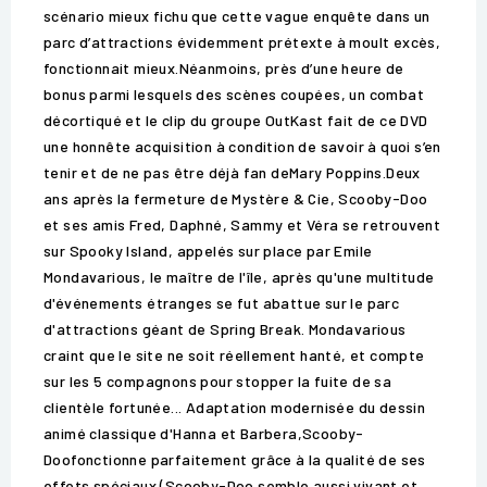
scénario mieux fichu que cette vague enquête dans un
parc d’attractions évidemment prétexte à moult excès,
fonctionnait mieux.Néanmoins, près d’une heure de
bonus parmi lesquels des scènes coupées, un combat
décortiqué et le clip du groupe OutKast fait de ce DVD
une honnête acquisition à condition de savoir à quoi s’en
tenir et de ne pas être déjà fan deMary Poppins.Deux
ans après la fermeture de Mystère & Cie, Scooby-Doo
et ses amis Fred, Daphné, Sammy et Véra se retrouvent
sur Spooky Island, appelés sur place par Emile
Mondavarious, le maître de l'île, après qu'une multitude
d'événements étranges se fut abattue sur le parc
d'attractions géant de Spring Break. Mondavarious
craint que le site ne soit réellement hanté, et compte
sur les 5 compagnons pour stopper la fuite de sa
clientèle fortunée... Adaptation modernisée du dessin
animé classique d'Hanna et Barbera,Scooby-
Doofonctionne parfaitement grâce à la qualité de ses
effets spéciaux (Scooby-Doo semble aussi vivant et