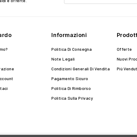
aldi e offerte.
ardo
Informazioni
Prodott
amo?
Politica Di Consegna
Offerte
Note Legali
Nuovi Pro
razione
Condizioni Generali Di Vendita
Più Vendut
Account
Pagamento Sicuro
taci
Politica Di Rimborso
Politica Sulla Privacy