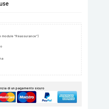
luse
le module "Réassurance")
so
gna
nzia di un pagamento sicuro