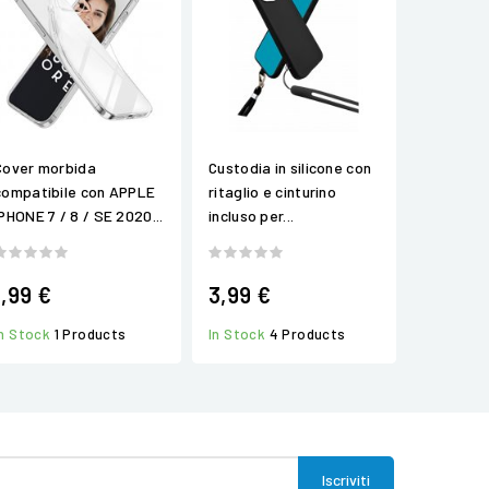
Cover morbida
Custodia in silicone con
compatibile con APPLE
ritaglio e cinturino
IPHONE 7 / 8 / SE 2020...
incluso per...
1,99 €
3,99 €
In Stock
1 Products
In Stock
4 Products