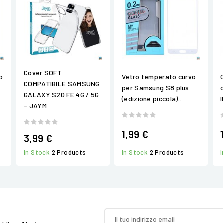
Cover SOFT
uo
Vetro temperato curvo
COMPATIBILE SAMSUNG
per Samsung S8 plus
GALAXY S20 FE 4G / 5G
(edizione piccola)...
- JAYM
1,99 €
3,99 €
In Stock
2 Products
In Stock
2 Products