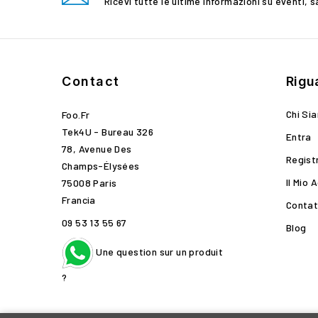
Ricevi tutte le ultime informazioni su eventi, s
Contact
Rigu
Chi Si
Foo.fr
Tek4U - Bureau 326
Entra
78, Avenue Des
Regist
Champs-Élysées
Il Mio 
75008 Paris
Francia
Contat
09 53 13 55 67
Blog
Une question sur un produit
?