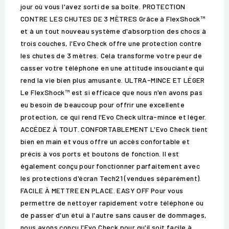
jour où vous l'avez sorti de sa boîte. PROTECTION
CONTRE LES CHUTES DE 3 MÈTRES Grâce à FlexShock™
et à un tout nouveau système d'absorption des chocs à
trois couches, l'Evo Check offre une protection contre
les chutes de 3 mètres. Cela transforme votre peur de
casser votre téléphone en une attitude insouciante qui
rend la vie bien plus amusante. ULTRA-MINCE ET LÉGER
Le FlexShock™ est si efficace que nous n'en avons pas
eu besoin de beaucoup pour offrir une excellente
protection, ce qui rend l'Evo Check ultra-mince et léger.
ACCÉDEZ À TOUT. CONFORTABLEMENT L'Evo Check tient
bien en main et vous offre un accès confortable et
précis à vos ports et boutons de fonction. Il est
également conçu pour fonctionner parfaitement avec
les protections d'écran Tech21 (vendues séparément).
FACILE À METTRE EN PLACE. EASY OFF Pour vous
permettre de nettoyer rapidement votre téléphone ou
de passer d'un étui à l'autre sans causer de dommages,
nous avons conçu l'Evo Check pour qu'il soit facile à