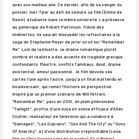
avec son meilleur ami. Ce dernier, afin de se venger du
policier, met Tyler au défi de séduire sa fille (Emilie de
Ravin), étudiante dans la même université. La présence
au générique de Robert Pattinson, l'idole des
midinettes, ne saurait dissuader les réfractaires à la
saga de Stephenie Meyer de jeter un oil sur "Remember
Me". Loin de la bluette, ce drame romantique plutôt
sombre et réaliste a des accents de tragédie grecque
confondants. Meurtre, conflits familiaux, deuil, drame
existentiel, amour passionnel : le film dévoile ses
cartes l'une après l'autre, jusqu'à un final inattendu et
bouleversant, qui remet l'histoire en perspective.
Inspiré par un premier scénario de Will Fetters,
"Remember Me", paru en 2010, en plein phénomène
"Twilight", profite d'une mise en scène efficace d'Allen
Coulter, réalisateur de télévision qui a collaboré à
"Damages", "Les Soprano", "Sex And The City" ou "Sons
Of Anarchy", et d'une distribution irréprochable (Lena
Olin et Chris Cooper sont de la partie). Et si Robert