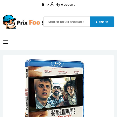
It
My Account

Search
