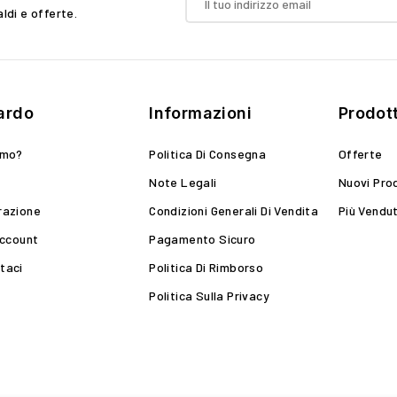
aldi e offerte.
ardo
Informazioni
Prodott
amo?
Politica Di Consegna
Offerte
Note Legali
Nuovi Pro
razione
Condizioni Generali Di Vendita
Più Vendut
Account
Pagamento Sicuro
taci
Politica Di Rimborso
Politica Sulla Privacy