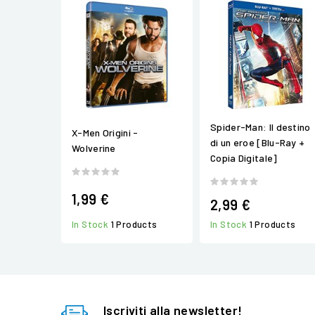
Spider-Man: Il destino
X-Men Origini -
di un eroe [Blu-Ray +
Wolverine
Copia Digitale]
1,99 €
2,99 €
In Stock
1 Products
In Stock
1 Products
Iscriviti alla newsletter!