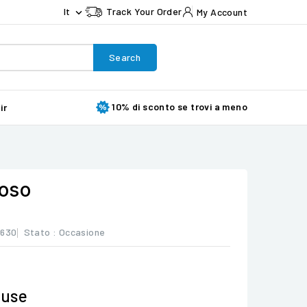
It
Track Your Order
My Account

Search
10% di sconto se trovi a meno
ir
oso
8630
Stato :
Occasione
luse