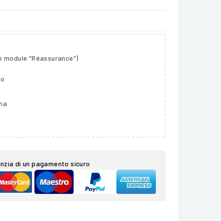
le module "Réassurance")
so
gna
nzia di un pagamento sicuro