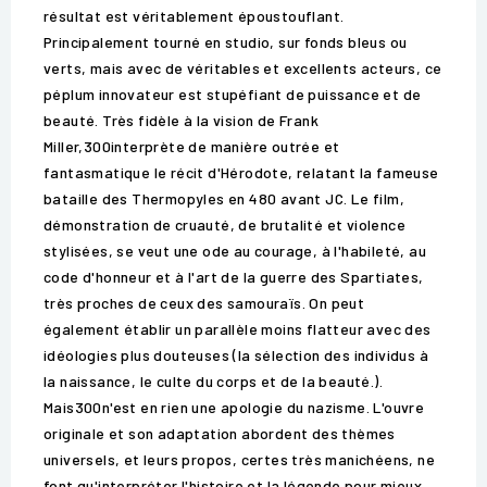
résultat est véritablement époustouflant.
Principalement tourné en studio, sur fonds bleus ou
verts, mais avec de véritables et excellents acteurs, ce
péplum innovateur est stupéfiant de puissance et de
beauté. Très fidèle à la vision de Frank
Miller,300interprète de manière outrée et
fantasmatique le récit d'Hérodote, relatant la fameuse
bataille des Thermopyles en 480 avant JC. Le film,
démonstration de cruauté, de brutalité et violence
stylisées, se veut une ode au courage, à l'habileté, au
code d'honneur et à l'art de la guerre des Spartiates,
très proches de ceux des samouraïs. On peut
également établir un parallèle moins flatteur avec des
idéologies plus douteuses (la sélection des individus à
la naissance, le culte du corps et de la beauté.).
Mais300n'est en rien une apologie du nazisme. L'ouvre
originale et son adaptation abordent des thèmes
universels, et leurs propos, certes très manichéens, ne
font qu'interpréter l'histoire et la légende pour mieux