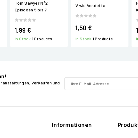
Tom Sawyer N°2
V wie Vendetta
Episoden 5 bis 7
1,50 €
1,99 €
In Stock
1 Products
In Stock
1 Products
an!
Veranstaltungen, Verkäufen und
Informationen
Produk