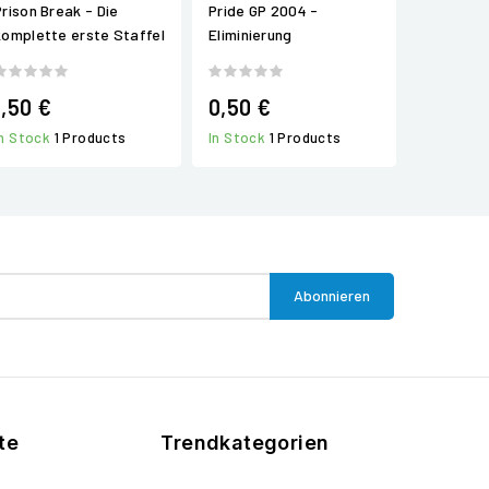
Prison Break - Die
Pride GP 2004 -
komplette erste Staffel
Eliminierung
1,50 €
0,50 €
In Stock
1 Products
In Stock
1 Products
te
Trendkategorien