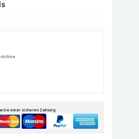
is
chtlinie
antie einer sicheren Zahlung