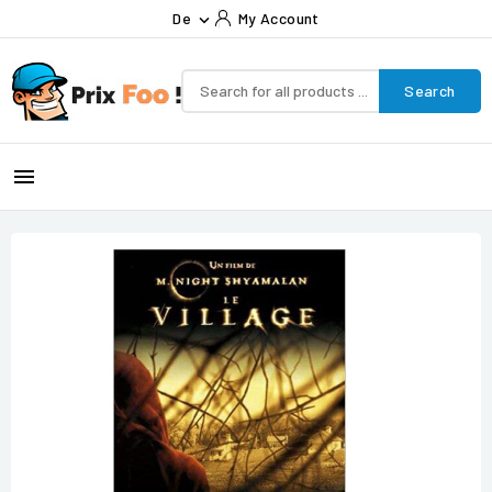
De
My Account

Search
