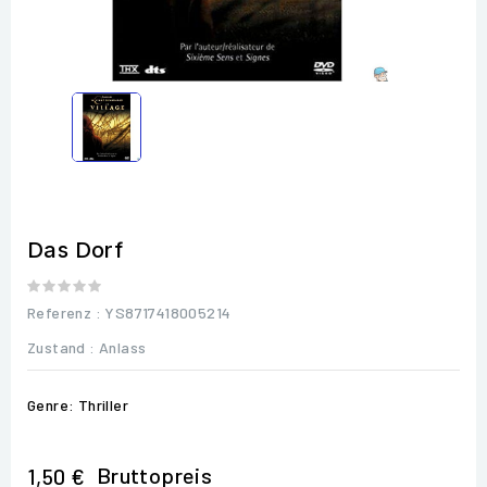
Das Dorf
Referenz
: YS8717418005214
Zustand :
Anlass
Genre: Thriller
Bruttopreis
1,50 €