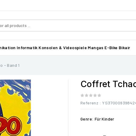
ikation
Informatik
Konsolen & Videospiele
Mangas
E-Bike Bikair
o - Band 1
Coffret Tcha
Referenz
: YS37000939842
Genre: Für Kinder