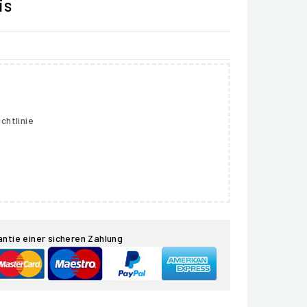
is
chtlinie
antie einer sicheren Zahlung