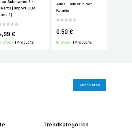
Blue Submarine 6 -
Alles... außer in der
Hearts [Import USA
Familie
Zone 1]
0,50 €
4,99 €
In Stock
1 Products
In Stock
1 Products
te
Trendkategorien