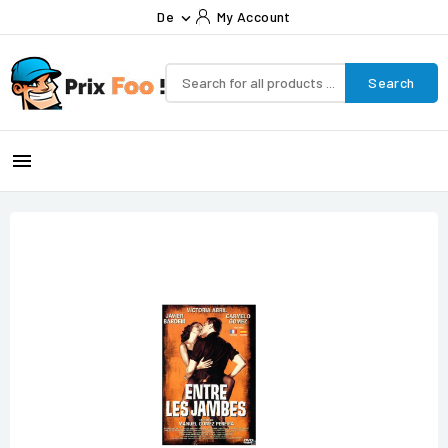
De
My Account

Search
