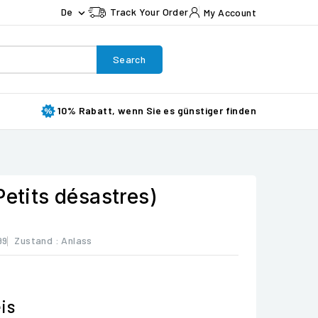
De
Track Your Order
My Account

Search
10% Rabatt, wenn Sie es günstiger finden
Petits désastres)
99
Zustand :
Anlass
is