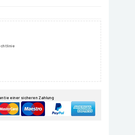
chtlinie
antie einer sicheren Zahlung