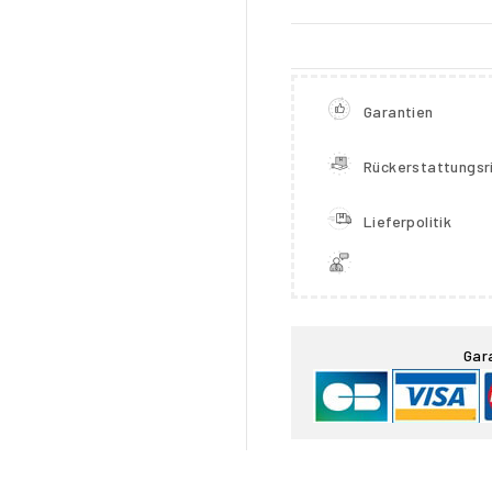
Garantien
Rückerstattungsri
Lieferpolitik

Gar