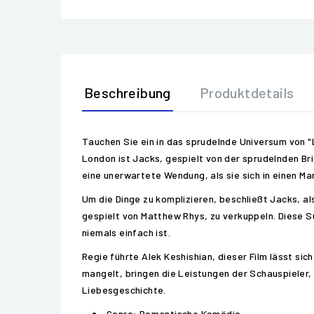
Beschreibung
Produktdetails
Tauchen Sie ein in das sprudelnde Universum von "
London ist Jacks, gespielt von der sprudelnden Br
eine unerwartete Wendung, als sie sich in einen Ma
Um die Dinge zu komplizieren, beschließt Jacks, al
gespielt von Matthew Rhys, zu verkuppeln. Diese S
niemals einfach ist.
Regie führte Alek Keshishian, dieser Film lässt sic
mangelt, bringen die Leistungen der Schauspieler
Liebesgeschichte.
Genre: Romantische Komödie