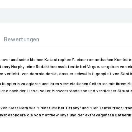
Bewertungen
Love (und seine kleinen Katastrophen)", einer romantischen Komödie
ittany Murphy, eine Redaktionsassistentin bei Vogue, umgeben von ei
nn verliebt, von dem sie denkt, dass er schwul ist, gespielt von Sant
s Kupplerin zu agieren und ihren vermeintlichen Geliebten mit ihrem M
uche nach der Liebe, voller Missverständnisse und verrückter Situati
h von Klassikern wie "Frühstück bei Tiffany" und "Der Teufel trägt Pra
, insbesondere die von Matthew Rhys und der extravaganten Catherin