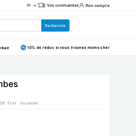
Fr
Vos commandes
Mon compte

Recherche
10% de réduc si vous trouvez moins cher
ikair
mbes
29
État :
Occasion