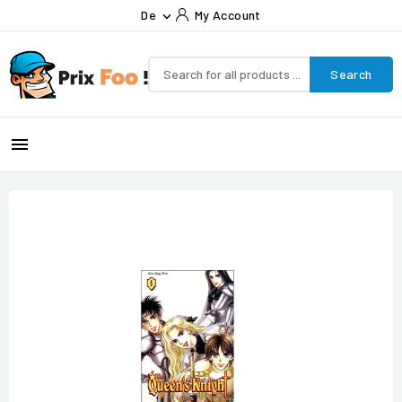
De
My Account

Search
