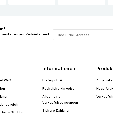
an!
Veranstaltungen, Verkäufen und
Informationen
Produk
nd Wir?
Lieferpolitik
Angebote
den
Rechtliche Hinweise
Neue Arti
dung
Allgemeine
Verkaufsh
Verkaufsbedingungen
ndenbereich
Sichere Zahlung
tieren Sie Uns