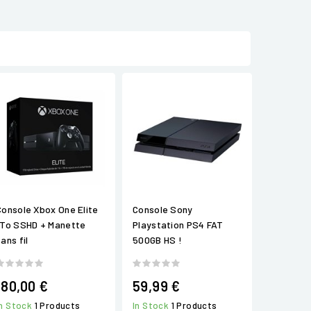
Console Xbox One Elite
Console Sony
1To SSHD + Manette
Playstation PS4 FAT
ans fil
500GB HS !
180,00 €
59,99 €
In Stock
1 Products
In Stock
1 Products