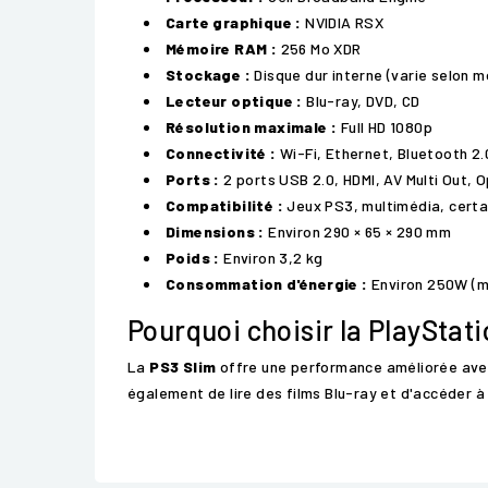
Carte graphique :
NVIDIA RSX
Mémoire RAM :
256 Mo XDR
Stockage :
Disque dur interne (varie selon m
Lecteur optique :
Blu-ray, DVD, CD
Résolution maximale :
Full HD 1080p
Connectivité :
Wi-Fi, Ethernet, Bluetooth 2.
Ports :
2 ports USB 2.0, HDMI, AV Multi Out, O
Compatibilité :
Jeux PS3, multimédia, certa
Dimensions :
Environ 290 × 65 × 290 mm
Poids :
Environ 3,2 kg
Consommation d'énergie :
Environ 250W (mo
Pourquoi choisir la PlayStati
La
PS3 Slim
offre une performance améliorée avec 
également de lire des films Blu-ray et d'accéder 