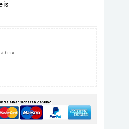
eis
chtlinie
antie einer sicheren Zahlung