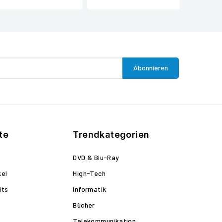
te
Trendkategorien
DVD & Blu-Ray
kel
High-Tech
its
Informatik
Bücher
Telekommunikation