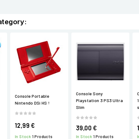
ategory:
Console Sony
Console Portable
Playstation 3 PS3 Ultra
Nintendo DSi HS !
Slim
s
12,99 €
39,00 €
In Stock
1 Products
In Stock
1 Products