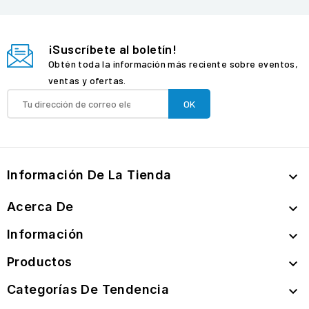
¡Suscríbete al boletín!
Obtén toda la información más reciente sobre eventos,
ventas y ofertas.
Información De La Tienda

Acerca De

Información

Productos

Categorías De Tendencia
