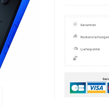
Garantien
Rückerstattungsri
Lieferpolitik

Gar