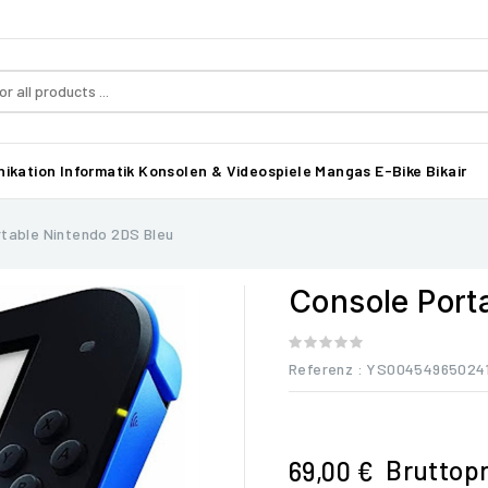
ikation
Informatik
Konsolen & Videospiele
Mangas
E-Bike Bikair
rtable Nintendo 2DS Bleu
Console Port
Referenz
: YS00454965024
Bruttopr
69,00 €