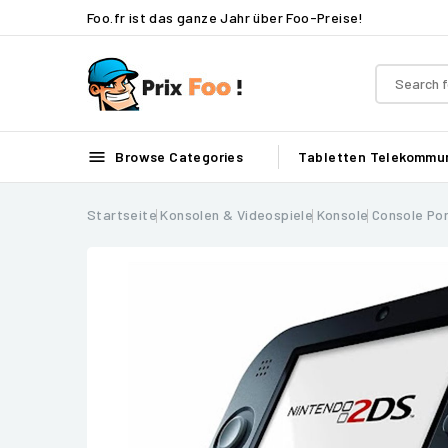
Foo.fr ist das ganze Jahr über Foo-Preise!

Browse Categories
Tabletten
Telekommun
Startseite
Konsolen & Videospiele
Konsole
Console Po