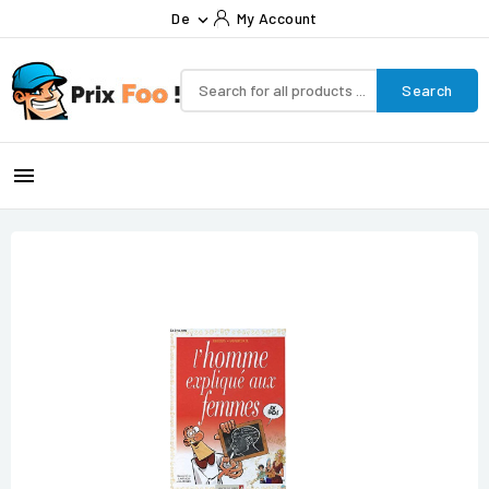
De
My Account

Search
