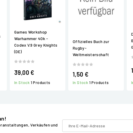
Games Workshop
s
Warhammer 40k -
Offizielles Buch zur
Codex V.9 Grey Knights
Rugby-
(DE)
Weltmeisterschaft
39,00 €
1,50 €
In Stock
1 Products
In Stock
1 Products
an!
Veranstaltungen, Verkäufen und