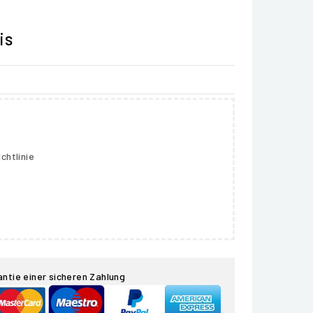
is
chtlinie
antie einer sicheren Zahlung