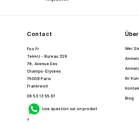
Contact
Über
Wer Si
Foo.fr
Tek4U - Bureau 326
Anmel
78, Avenue Des
Anmel
Champs-Élysées
Ihr Ku
75008 Paris
Frankreich
Kontak
09 53 13 55 67
Blog
Une question sur un produit
?