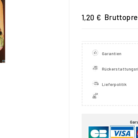
Bruttopre
1,20 €
Garantien
Rückerstattungsri
Lieferpolitik

Gar