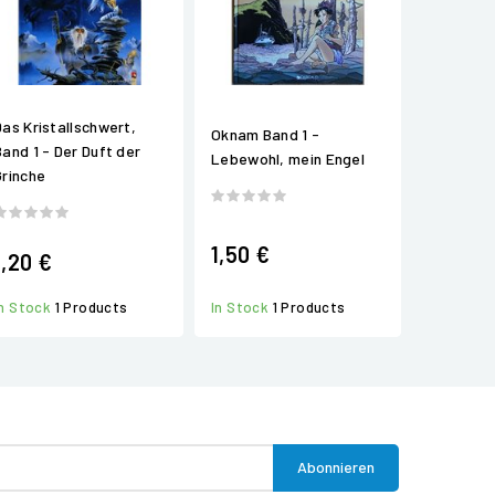
Das Kristallschwert,
Oknam Band 1 -
Band 1 - Der Duft der
Lebewohl, mein Engel
Grinche
1,50 €
1,20 €
In Stock
1 Products
In Stock
1 Products