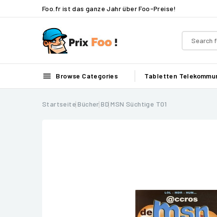
Foo.fr ist das ganze Jahr über Foo-Preise!

Browse Categories
Tabletten
Telekommun
Startseite
Bücher
BD
MSN Süchtige T01