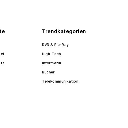
te
Trendkategorien
DVD & Blu-Ray
kel
High-Tech
its
Informatik
Bücher
Telekommunikation