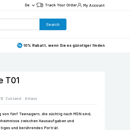
De
Track Your Order
My Account

Search
10% Rabatt, wenn Sie es günstiger finden
e T01
79
Zustand :
Anlass
ag von fünf Teenagern, die süchtig nach MSN sind,
Geheimnisse zwischen Hausaufgaben und
stiges und berührendes Porträt.