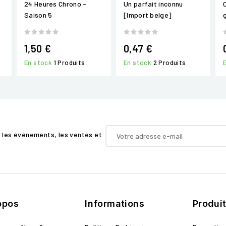
24 Heures Chrono -
Un parfait inconnu
O
Saison 5
[Import belge]
1,50 €
0,47 €
En stock
1 Produits
En stock
2 Produits
r les événements, les ventes et
opos
Informations
Produi