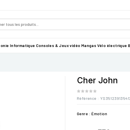
honie
Informatique
Consoles & Jeux vidéo
Mangas
Vélo électrique B
Cher John
Référence
: YS35123913541
Genre : Émotion