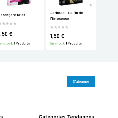
Jarhead - La fin de
Bérengère Krief
l'innocence
1,50 €
1,50 €
En stock
1 Produits
En stock
1 Produits
ts
Catégories Tendances