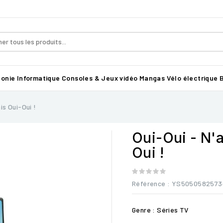
honie
Informatique
Consoles & Jeux vidéo
Mangas
Vélo électrique B
s Oui-Oui !
Oui-Oui - N'
Oui !
Référence
: YS5050582573
Genre : Séries TV