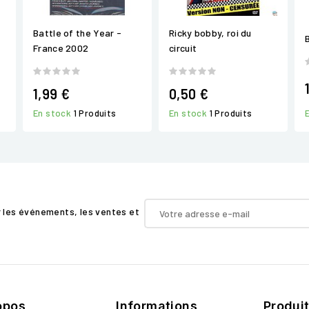
Battle of the Year -
Ricky bobby, roi du
France 2002
circuit
1,99 €
0,50 €
En stock
1 Produits
En stock
1 Produits
r les événements, les ventes et
opos
Informations
Produi