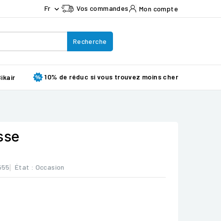
Fr
Vos commandes
Mon compte

Recherche
10% de réduc si vous trouvez moins cher
ikair
sse
555
État :
Occasion