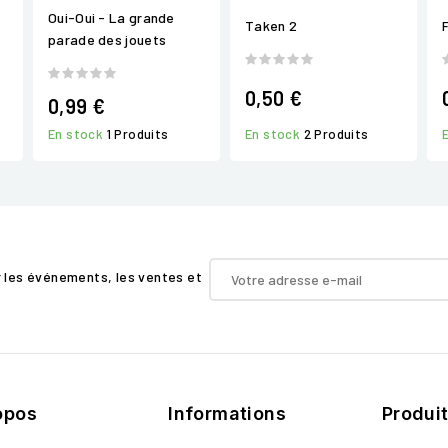
Oui-Oui - La grande
Taken 2
parade des jouets
0,50 €
0,99 €
En stock
2 Produits
En stock
1 Produits
r les événements, les ventes et
opos
Informations
Produi