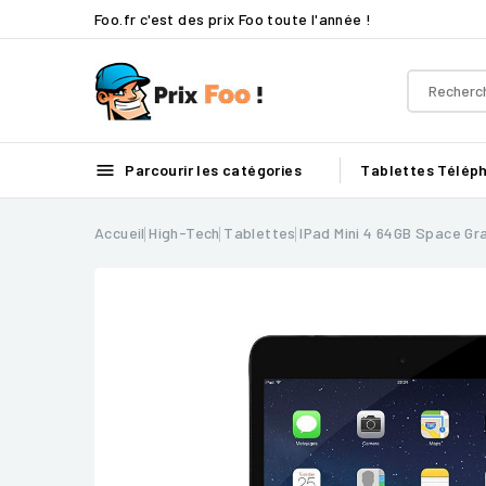
Foo.fr c'est des prix Foo toute l'année !

Parcourir les catégories
Tablettes
Télép
Accueil
High-Tech
Tablettes
IPad Mini 4 64GB Space Gr