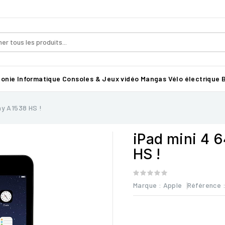
honie
Informatique
Consoles & Jeux vidéo
Mangas
Vélo électrique B
ay A1538 HS !
iPad mini 4 
HS !
Marque :
Apple
Référence