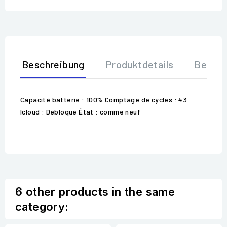
Beschreibung
Produktdetails
Bewer
Capacité batterie : 100% Comptage de cycles : 43
Icloud : Débloqué État : comme neuf
6 other products in the same
category: