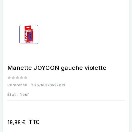
Manette JOYCON gauche violette
Référence
: YS3760178627818
État :
Neuf
TTC
19,99 €