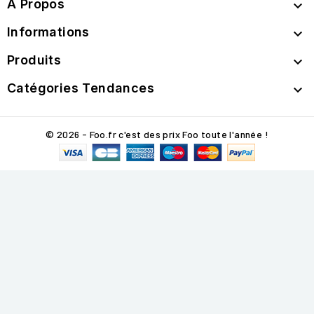
A Propos

Informations

Produits

Catégories Tendances

© 2026 - Foo.fr c'est des prix Foo toute l'année !