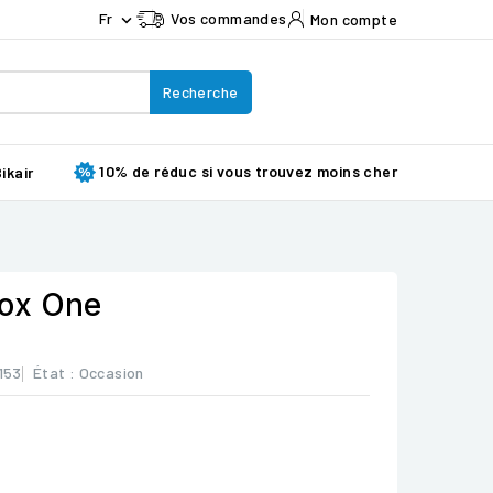
Fr
Vos commandes
Mon compte

Recherche
10% de réduc si vous trouvez moins cher
ikair
ox One
153
État :
Occasion